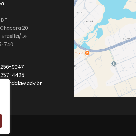
ço
o DF
9 Chácara 20
 Brasília/DF
5-740
 3256-9047
 3257-4425
a@mdalaw.adv.br