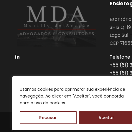
Endere
Escritóri
SHIS QI 1
Lago Sul –
CEP 7165
Telefone
‎+55 (61)
‎+55 (61)
advocaci
Usamos cookies para aprimorar sua experiência de
navegação. Ao clicar em "Aceitar", você concorda
com o uso de cookies.
Recusar
Aceitar
2022 MDA, Todos os direitos reservados.