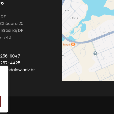
ço
o DF
9 Chácara 20
 Brasília/DF
5-740
 3256-9047
 3257-4425
a@mdalaw.adv.br