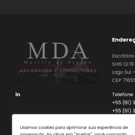
Endere
Escritóri
SHIS QI 1
Lago Sul –
CEP 7165
Telefone
‎+55 (61)
‎+55 (61)
advocaci
Usamos cookies para aprimorar sua experiência de
navegação. Ao clicar em "Aceitar", você concorda