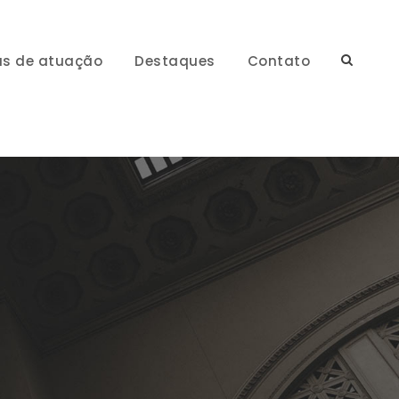
as de atuação
Destaques
Contato