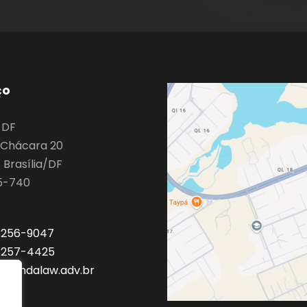
ço
o DF
9 Chácara 20
 Brasília/DF
5-740
 3256-9047
 3257-4425
a@mdalaw.adv.br