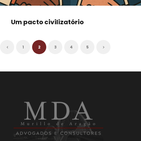
Um pacto civilizatório
1
2
3
4
5