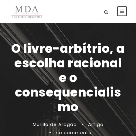
O livre-arbítrio, a
escolha racional
e o
consequencialis
mo
Murillo de Aragão
•
Artigo
•
no comments