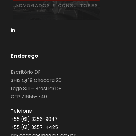
Endereço
Escritório DF
SHIS QI 19 Chácara 20
Lago Sul – Brasília/DF
CEP 71655-740
Telefone
‎+55 (61) 3256-9047
‎+55 (61) 3257-4425
advocacia@mdalaw.adv.br