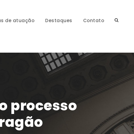
as de atuação
Destaques
Contato
o processo
 Aragão