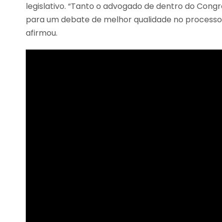
legislativo. “Tanto o advogado de dentro do Cong
para um debate de melhor qualidade no processo le
afirmou.