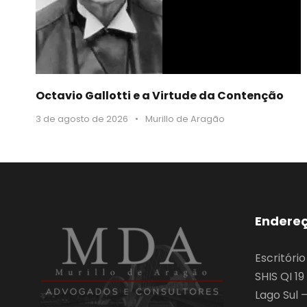
Octavio Gallotti e a Virtude da Contenção
3 de agosto de 2026
•
Murillo de Aragão
Endere
Escritóri
SHIS QI 1
Lago Sul –