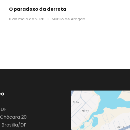
O paradoxo da derrota
8 de maio de 2026
•
Murillo de Aragão
ço
o DF
9 Chácara 20
 Brasília/DF