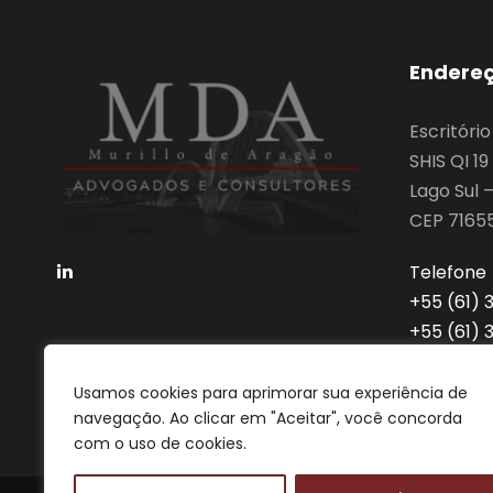
Endere
Escritóri
SHIS QI 1
Lago Sul –
CEP 7165
Telefone
‎+55 (61)
‎+55 (61)
advocaci
Usamos cookies para aprimorar sua experiência de
navegação. Ao clicar em "Aceitar", você concorda
com o uso de cookies.