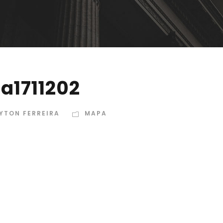
a1711202
YTON FERREIRA
MAPA