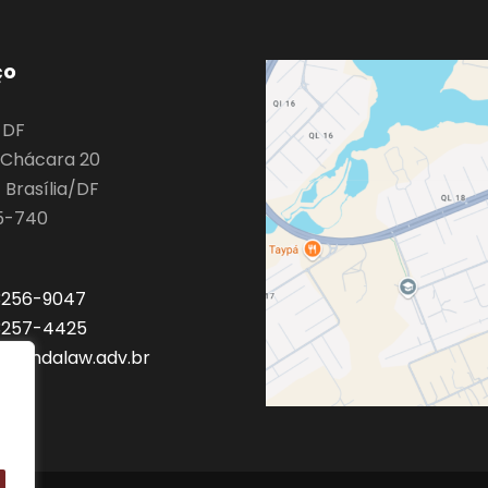
ço
o DF
9 Chácara 20
 Brasília/DF
5-740
 3256-9047
 3257-4425
a@mdalaw.adv.br