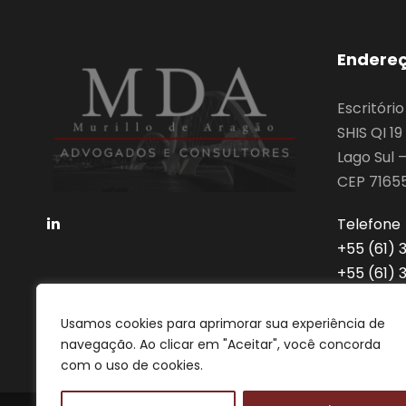
Endere
Escritóri
SHIS QI 1
Lago Sul –
CEP 7165
Telefone
‎+55 (61)
‎+55 (61)
advocaci
Usamos cookies para aprimorar sua experiência de
navegação. Ao clicar em "Aceitar", você concorda
com o uso de cookies.