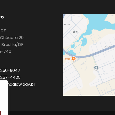
ço
o DF
9 Chácara 20
 Brasília/DF
5-740
 3256-9047
 3257-4425
a@mdalaw.adv.br