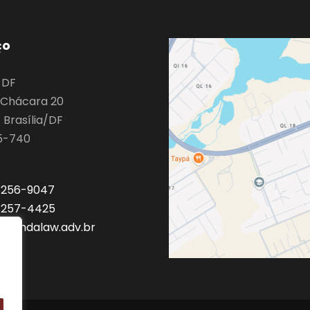
ço
o DF
9 Chácara 20
 Brasília/DF
5-740
 3256-9047
 3257-4425
a@mdalaw.adv.br