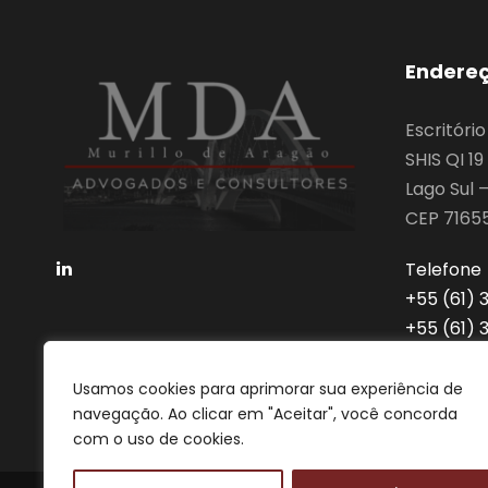
Endere
Escritóri
SHIS QI 1
Lago Sul –
CEP 7165
Telefone
‎+55 (61)
‎+55 (61)
advocaci
Usamos cookies para aprimorar sua experiência de
navegação. Ao clicar em "Aceitar", você concorda
com o uso de cookies.